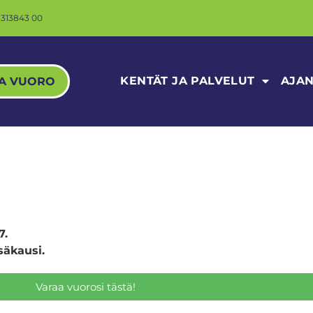
 313843 00
KENTÄT JA PALVELUT
AJAN
A VUORO
7.
säkausi.
Varaa vuorosi tästä!