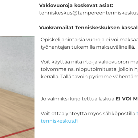
Vakiovuoroja koskevat asiat:
tenniskeskus@tampereentenniskeskus.
Vuokramailat Tenniskeskuksen kassal
Opiskelijahintaisia vuoroja ei voi maksaa
työnantajan tukemilla maksuvälineillä.
Voit käyttää niitä irto-ja vakiovuoron m
toivomme ns. nipputoimitusta, jolloin
kerralla. Tällä tavoin pyrimme vähentä
Jo valmiiksi kirjoitettua laskua
EI VOI 
Voit ottaa yhteyttä myös sähköpostilla
tenniskeskus.fi