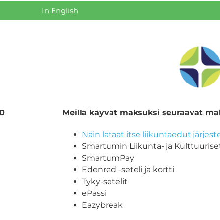
In English
00
Meillä käyvät maksuksi seuraavat ma
Näin lataat itse liikuntaedut järjes
Smartumin Liikunta- ja Kulttuuriset
SmartumPay
Edenred -seteli ja kortti
Tyky-setelit
ePassi
Eazybreak