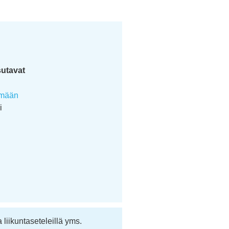
sutavat
elmään
i
 liikuntaseteleillä yms.