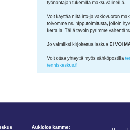
työnantajan tukemilla maksuvälineillä.
Voit käyttää niitä irto-ja vakiovuoron ma
toivomme ns. nipputoimitusta, jolloin h
kerralla. Tällä tavoin pyrimme vähentä
Jo valmiiksi kirjoitettua laskua
EI VOI 
Voit ottaa yhteyttä myös sähköpostilla
te
tenniskeskus.fi
eskus
Aukioloaikamme: