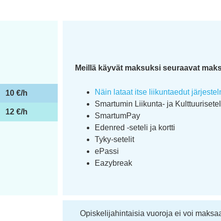
Meillä käyvät maksuksi seuraavat mak
Näin lataat itse liikuntaedut järjest
10 €/h
Smartumin Liikunta- ja Kulttuurisetel
12 €/h
SmartumPay
Edenred -seteli ja kortti
Tyky-setelit
ePassi
Eazybreak
Opiskelijahintaisia vuoroja ei voi maksaa