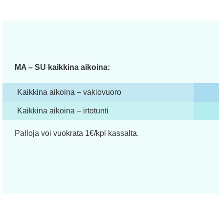
MA – SU kaikkina aikoina:
Kaikkina aikoina – vakiovuoro
Kaikkina aikoina – irtotunti
Palloja voi vuokrata 1€/kpl kassalta.