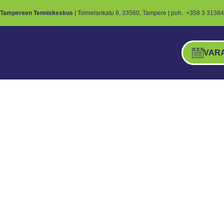
Tampereen Tenniskeskus
| Toimelankatu 8, 33560, Tampere | puh.
+358 3 31384
VAR
Pingis