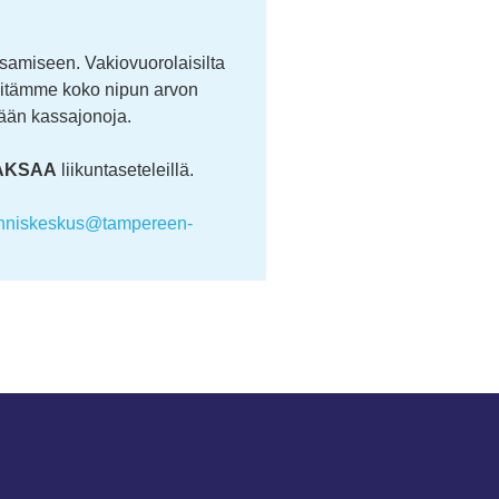
ksamiseen. Vakiovuorolaisilta
yvitämme koko nipun arvon
mään kassajonoja.
MAKSAA
liikuntaseteleillä.
nniskeskus@tampereen­