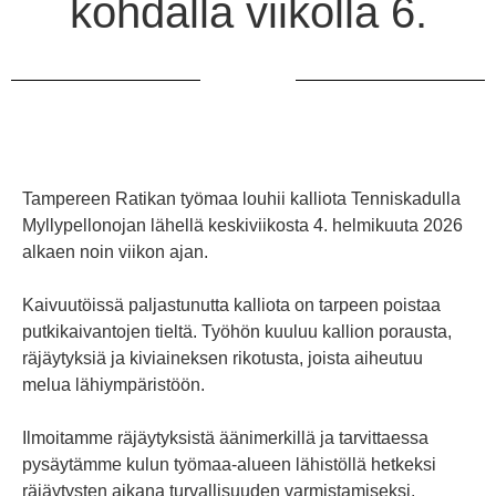
kohdalla viikolla 6.
Tampereen Ratikan työmaa louhii kalliota Tenniskadulla
Myllypellonojan lähellä keskiviikosta 4. helmikuuta 2026
alkaen noin viikon ajan.
Kaivuutöissä paljastunutta kalliota on tarpeen poistaa
putkikaivantojen tieltä. Työhön kuuluu kallion porausta,
räjäytyksiä ja kiviaineksen rikotusta, joista aiheutuu
melua lähiympäristöön.
Ilmoitamme räjäytyksistä äänimerkillä ja tarvittaessa
pysäytämme kulun työmaa-alueen lähistöllä hetkeksi
räjäytysten aikana turvallisuuden varmistamiseksi.