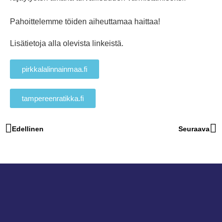
Pahoittelemme töiden aiheuttamaa haittaa!
Lisätietoja alla olevista linkeistä.
pirkkalalinnainmaa.fi
tampereenratikka.fi
Edellinen
Seuraava