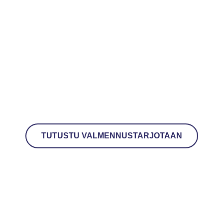
Valmennus­toiminnasta
Tennis­keskuksella vastaa
Tampe­reen Tennisseura
TUTUSTU VALMENNUSTARJOTAAN