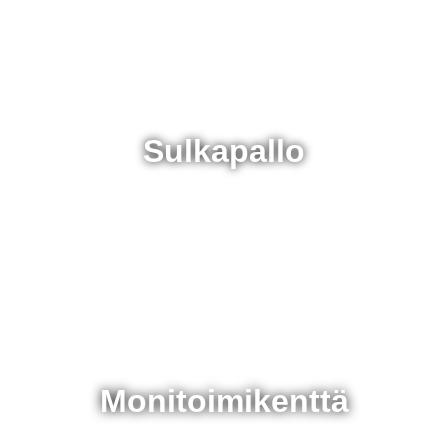
Sulkapallo
Monitoimi­kenttä