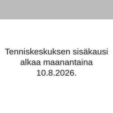
Sisäkausi 10.8.2026 -
30.5.2027
Tenniskeskuksen sisäkausi
alkaa maanantaina
10.8.2026.